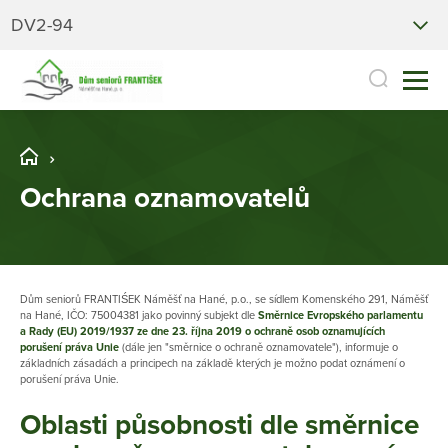
DV2-94
Ochrana oznamovatelů
Dům seniorů FRANTIŚEK Náměšť na Hané, p.o., se sídlem Komenského 291, Náměšť
na Hané, IČO: 75004381 jako povinný subjekt dle
Směrnice Evropského parlamentu
a Rady (EU) 2019/1937 ze dne 23. října 2019 o ochraně osob oznamujících
porušení práva Unie
(dále jen "směrnice o ochraně oznamovatele"), informuje o
základních zásadách a principech na základě kterých je možno podat oznámení o
porušení práva Unie.
Oblasti působnosti dle směrnice