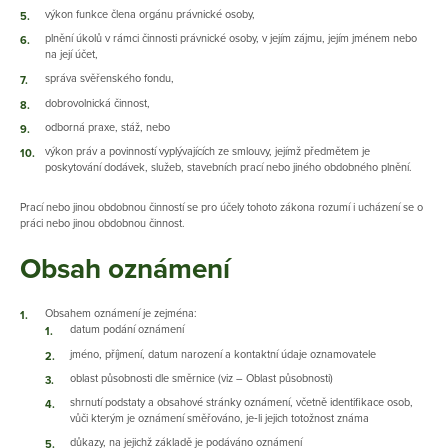
výkon funkce člena orgánu právnické osoby,
plnění úkolů v rámci činnosti právnické osoby, v jejím zájmu, jejím jménem nebo
na její účet,
správa svěřenského fondu,
dobrovolnická činnost,
odborná praxe, stáž, nebo
výkon práv a povinností vyplývajících ze smlouvy, jejímž předmětem je
poskytování dodávek, služeb, stavebních prací nebo jiného obdobného plnění.​
Prací nebo jinou obdobnou činností se pro účely tohoto zákona rozumí i ucházení se o
práci nebo jinou obdobnou činnost.
Obsah oznámení
Obsahem oznámení je zejména:
datum podání oznámení
jméno, příjmení, datum narození a kontaktní údaje oznamovatele
oblast působnosti dle směrnice (viz – Oblast působnosti)
shrnutí podstaty a obsahové stránky oznámení, včetně identifikace osob,
vůči kterým je oznámení směřováno, je‑li jejich totožnost známa
důkazy, na jejichž základě je podáváno oznámení