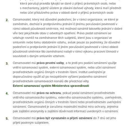
která porušují pravidla týkající se daně z příjmů právnických osob, nebo
s mechanismy, jejichž účelem je získání daňové výhody, která maří předmět
nebo účel příslušného práva v oblasti daně z příjmů právnických osob
Oznamovatel, který má důvodné podezření, že v rámci organizace, ve které je
zaměstnán, dochází k protiprávnímu jednání či jinému porušování povinností v
rámci oblasti působnosti směrnice, má možnost oznámit takovéto jednání v dobré
víře bez jakýchkoliv obav z odvetných opatření. Právo podat oznámení se
vztahuje rovněž na zaměstnance těch subjektů, které jsou s organizací ve
smluvním nebo tomu obdobném vztahu, avšak pouze za podmínky, že důvodné
podezření o protiprávním jednání či jiném porušování povinností v rámci oblasti
působnosti směrnice tito zaměstnanci nabyli v rámci výkonu pracovní činnosti v
souvislosti s daným smluvním vztahem.
Oznamovatel má
právo prvotní volby
, a to jestli pro podání oznámení využije
vnitřní oznamovací systém, externí oznamovací systém, nebo učiní oznámení
prostřednictvím orgánů činných v trestním řízení. Institut uveřejnění je
doporučováno využít až po neúspěšném vyřízení podaného oznámení
prostřednictvím oznamovacích kanálů dle předchozí věty.
Externí oznamovací systém Ministerstva spravedlnosti
Oznamovatel má
právo na ochranu
, pokud podal oznámení prostřednictvím
vnitřního oznamovacího systému, externího oznamovacího systému, uveřejněním,
prostřednictvím orgánů činných v trestním řízení nebo prostřednictvím uveřejnění
oznámení. Oznamovateli je zaručena maximální možná míra ochrany, zejména
pak zajištění anonymity a zajištění důvěrnosti informací uvedených v oznámení.
Oznamovatel má
právo být vyrozuměn o přijetí oznámení
do 7 dnů od jeho
přijetí povinným subjektem.