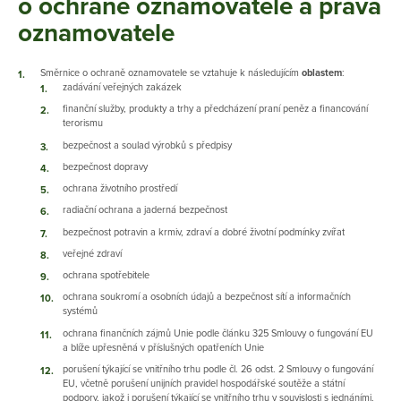
o ochraně oznamovatele a práva
oznamovatele
Směrnice o ochraně oznamovatele se vztahuje k následujícím
oblastem
:
zadávání veřejných zakázek
finanční služby, produkty a trhy a předcházení praní peněz a financování
terorismu
bezpečnost a soulad výrobků s předpisy
bezpečnost dopravy
ochrana životního prostředí
radiační ochrana a jaderná bezpečnost
bezpečnost potravin a krmiv, zdraví a dobré životní podmínky zvířat
veřejné zdraví
ochrana spotřebitele
ochrana soukromí a osobních údajů a bezpečnost sítí a informačních
systémů
ochrana finančních zájmů Unie podle článku 325 Smlouvy o fungování EU
a blíže upřesněná v příslušných opatřeních Unie
porušení týkající se vnitřního trhu podle čl. 26 odst. 2 Smlouvy o fungování
EU, včetně porušení unijních pravidel hospodářské soutěže a státní
podpory, jakož i porušení týkající se vnitřního trhu v souvislosti s jednáními,