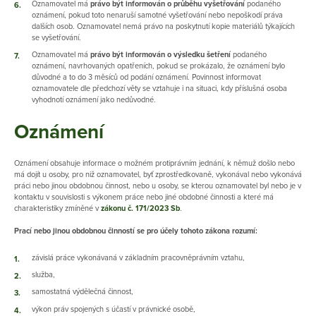
Oznamovatel má
právo být informován o průběhu vyšetřování
podaného
oznámení, pokud toto nenaruší samotné vyšetřování nebo nepoškodí práva
dalších osob. Oznamovatel nemá právo na poskytnutí kopie materiálů týkajících
se vyšetřování.
Oznamovatel má
právo být informován o výsledku šetření
podaného
oznámení, navrhovaných opatřeních, pokud se prokázalo, že oznámení bylo
důvodné a to do 3 měsíců od podání oznámení. Povinnost informovat
oznamovatele dle předchozí věty se vztahuje i na situaci, kdy příslušná osoba
vyhodnotí oznámení jako nedůvodné.
Oznámení
Oznámení obsahuje informace o možném protiprávním jednání, k němuž došlo nebo
má dojít u osoby, pro niž oznamovatel, byť zprostředkovaně, vykonával nebo vykonává
práci nebo jinou obdobnou činnost, nebo u osoby, se kterou oznamovatel byl nebo je v
kontaktu v souvislosti s výkonem práce nebo jiné obdobné činnosti a které má
charakteristiky zmíněné v
zákonu č. 171/2023 Sb
.
Prací nebo jinou obdobnou činností se pro účely tohoto zákona rozumí:
závislá práce vykonávaná v základním pracovněprávním vztahu,
služba,
samostatná výdělečná činnost,
výkon práv spojených s účastí v právnické osobě,