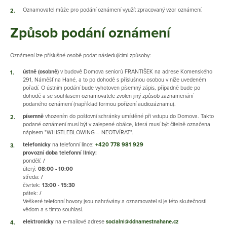
Oznamovatel může pro podání oznámení využít zpracovaný vzor oznámení.
Způsob podání oznámení
Oznámení lze příslušné osobě podat následujícími způsoby:
ústně (osobně)
v budově Domova seniorů FRANTIŠEK na adrese Komenského
291, Náměšť na Hané, a to po dohodě s příslušnou osobou v níže uvedeném
pořadí. O ústním podání bude vyhotoven písemný zápis, případně bude po
dohodě a se souhlasem oznamovatele zvolen jiný způsob zaznamenání
podaného oznámení (například formou pořízení audiozáznamu).
písemně
vhozením do poštovní schránky umístěné při vstupu do Domova. Takto
podané oznámení musí být v zalepené obálce, která musí být čitelně označena
nápisem "WHISTLEBLOWING – NEOTVÍRAT".
telefonicky
na telefonní lince:
+420 778 981 929
provozní doba telefonní linky:
pondělí:
/
úterý:
08:00 - 10:00
středa:
/
čtvrtek:
13:00 - 15:30
pátek:
/
Veškeré telefonní hovory jsou nahrávány a oznamovatel si je této skutečnosti
vědom a s tímto souhlasí.
elektronicky
na e‑mailové adrese
socialni@ddnamestnahane.cz