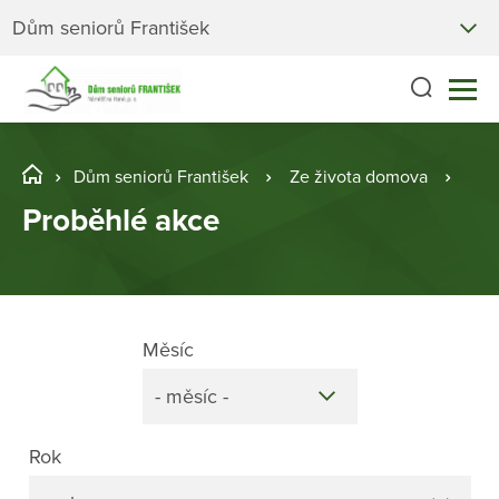
Dům seniorů František
Dům seniorů František
Ze života domova
Pro
Proběhlé akce
Měsíc
- měsíc -
Rok