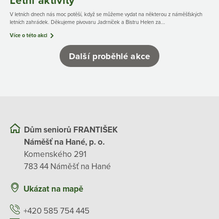
Letní aktivity
V letních dnech nás moc potěší, když se můžeme vydat na některou z náměšťských
letních zahrádek. Děkujeme pivovaru Jadrníček a Bistru Helen za...
Více o této akci
Další proběhlé akce
Dům seniorů FRANTIŠEK
Náměšť na Hané, p. o.
Komenského 291
783 44 Náměšť na Hané
Ukázat na mapě
+420 585 754 445