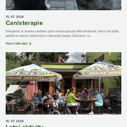
15. 07.
2026
Canisterapie
Děkujeme za veselou návštěvu paní canisterapeutce Marii Bušinové, která nás přišla
potěšit se dvěma nádhernými a šikovnými pejsky. Žasli jsme, co...
Více o této akci
16. 07.
2026