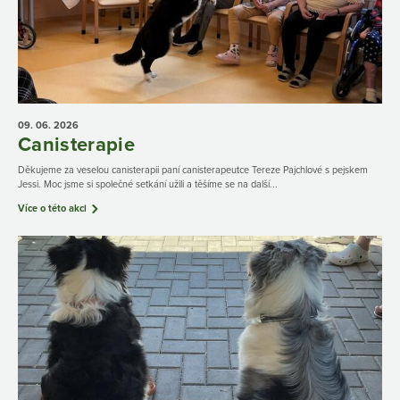
09. 06.
2026
Canisterapie
Děkujeme za veselou canisterapii paní canisterapeutce Tereze Pajchlové s pejskem
Jessi. Moc jsme si společné setkání užili a těšíme se na další...
Více o této akci